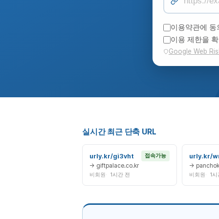
이용약관에 동
이용 제한을 
Google Web Ris
실시간 최근 단축 URL
urly.kr/gi3vht
urly.kr/
접속가능
→ giftpalace.co.kr
→ panchok
비회원
1시간 전
비회원
1시