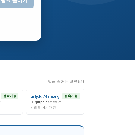
링크 줄이기
방금 줄어든 링크 5개
urly.kr/4rmxrg
접속가능
접속가능
r
→ giftpalace.co.kr
비회원
4시간 전