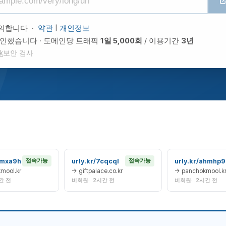
의합니다 ·
약관
|
개인정보
확인했습니다
도메인당 트래픽
1일 5,000회
/ 이용기간
3년
k
보안 검사
wmxa9h
urly.kr/7cqcql
urly.kr/ahmhp9
접속가능
접속가능
mool.kr
→ giftpalace.co.kr
→ panchokmool.k
간 전
비회원
2시간 전
비회원
2시간 전