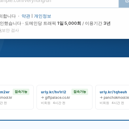
의합니다 ·
약관
|
개인정보
확인했습니다
도메인당 트래픽
1일 5,000회
/ 이용기간
3년
k
보안 검사
yn2er
urly.kr/hv1rl2
urly.kr/tqheuh
접속가능
접속가능
mool.kr
→ giftpalace.co.kr
→ panchokmool.k
간 전
비회원
4시간 전
비회원
4시간 전