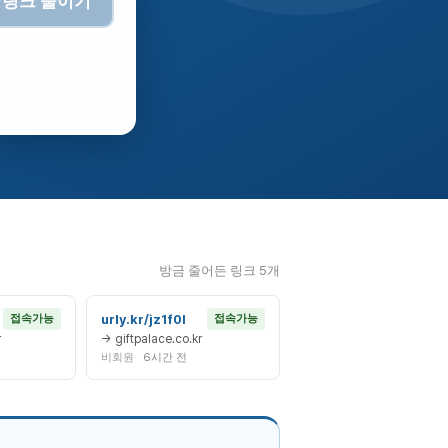
링크 줄이기
방금 줄어든 링크 5개
urly.kr/jz1f0l
접속가능
접속가능
r
→ giftpalace.co.kr
비회원
6시간 전