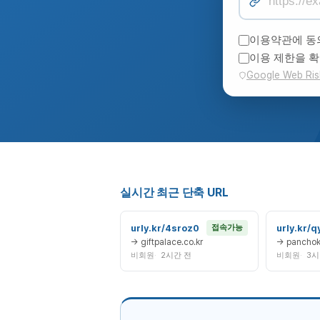
이용약관에 동
이용 제한을 
Google Web Ris
실시간 최근 단축 URL
urly.kr/4sroz0
urly.kr/q
접속가능
→ giftpalace.co.kr
→ panchok
비회원
2시간 전
비회원
3시