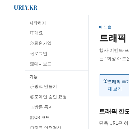
URLY
.
KR
시작하기
애드온
개요
트래픽 
회원가입
행사·이벤트·프
로그인
는 1회성 애드
대시보드
기능
트래픽 추
링크 만들기
제 보기
도메인 승인 요청
방문 통계
트래픽 한
QR 코드
단축 URL은 
링크 안전검사