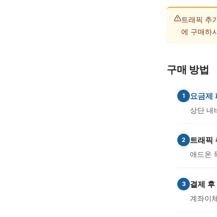
트래픽 추
에 구매하
구매 방법
요금제
1
상단 
트래픽 
2
애드온
결제 후
3
계좌이체