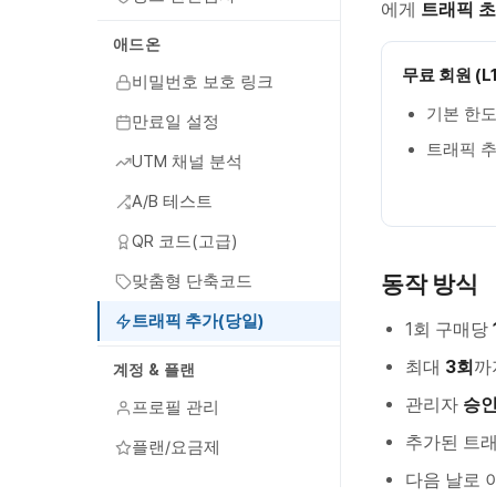
에게
트래픽 초
애드온
무료 회원 (L1
비밀번호 보호 링크
기본 한도
만료일 설정
트래픽 추
UTM 채널 분석
A/B 테스트
QR 코드(고급)
동작 방식
맞춤형 단축코드
트래픽 추가(당일)
1회 구매당
최대
3회
까
계정 & 플랜
관리자
승인
프로필 관리
추가된 트
플랜/요금제
다음 날로 